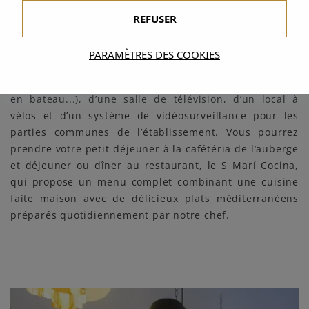
connexion Wi-Fi gratuite dans les parties communes,
REFUSER
de journaux nationaux, d’une bagagerie, d’un service
de chambre, d’aires de repos, d’un service de location
PARAMÈTRES DES COOKIES
de voitures, d’un local à bagages, de la vente de billets
(pour les discothèques, les excursions, les excursions
en bateau...), d’une salle de télévision, d’un local à
vélos et d’un système de vidéosurveillance pour les
parties communes de l’établissement. Vous pourrez
prendre votre petit-déjeuner à la cafétéria de l’auberge
et déjeuner ou dîner au restaurant, le S Marí Cocina,
qui propose un menu complet combinant une cuisine
faite maison avec de délicieux plats méditerranéens
préparés quotidiennement par notre chef.