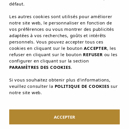
défaut.
Les autres cookies sont utilisés pour améliorer
notre site web, le personnaliser en fonction de
TOUT EST PENSÉ POUR
vos préférences ou vous montrer des publicités
adaptées à vos recherches, goûts et intérêts
VOS VACANCES
personnels. Vous pouvez accepter tous ces
cookies en cliquant sur le bouton
ACCEPTER
, les
refuser en cliquant sur le bouton
REFUSER
ou les
Découvrez les services de
configurer en cliquant sur la section
l’auberge de jeunesse à San
PARAMÈTRES DES COOKIES
.
Antonio, idéale pour les
Si vous souhaitez obtenir plus d'informations,
couples et en famille
veuillez consulter la
POLITIQUE DE COOKIES
sur
notre site web.
Géré par la même famille depuis trois générations,
l’Hostal Marí dispose d’installations modernes et vous
offre une grande variété de services pour que vous
ACCEPTER
puissiez profiter au maximum de vos vacances. Il
dispose d’une réception ouverte 24h/24, d’une